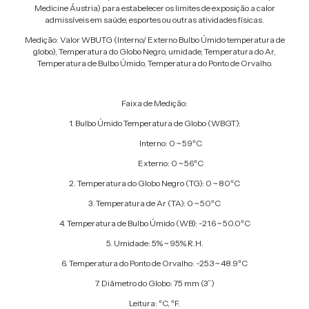
Medicine Áustria) para estabelecer os limites de exposição a calor
admissíveis em saúde, esportes ou outras atividades físicas.
Medição: Valor WBUTG (Interno/ Externo Bulbo Úmido temperatura de
globo), Temperatura do Globo Negro, umidade, Temperatura do Ar,
Temperatura de Bulbo Úmido, Temperatura do Ponto de Orvalho.
Faixa de Medição:
1.
Bulbo Úmido Temperatura de Globo (WBGT):
Interno: 0 ~ 59ºC
Externo: 0 ~ 56ºC
2.
Temperatura do Globo Negro (TG): 0 ~ 80ºC
3.
Temperatura de Ar (TA): 0 ~ 50ºC
4.
Temperatura de Bulbo Úmido (WB): -21.6 ~ 50.0ºC
5.
Umidade: 5% ~ 95% R.H.
6.
Temperatura do Ponto de Orvalho: -25.3 ~ 48.9ºC
7.
Diâmetro do Globo: 75 mm (3”)
Leitura: ºC, ºF.