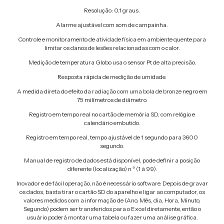
Resolução: 0,1 graus.
Alarme ajustável com som de campainha.
Controle e monitoramento de atividade física em ambiente quente para
limitar os danos de lesões relacionadas com o calor.
Medição de temperatura Globo usa o sensor Pt de alta precisão.
Resposta rápida de medição de umidade.
A medida direta do efeito da radiação com uma bola de bronze negro em
75 milímetros de diâmetro.
Registro em tempo real no cartão de memória SD, com relógio e
calendário embutido.
Registro em tempo real, tempo ajustável de 1 segundo para 3600
segundo.
Manual de registro de dados está disponível, pode definir a posição
diferente (localização) n º (1 à 99).
Inovador e de fácil operação, não é necessário software. Depois de gravar
os dados, basta tirar o cartão SD do aparelho e ligar ao computador, os
valores medidos com a informação de (Ano, Mês, dia, Hora, Minuto,
Segundo) podem ser transferidos para o Excel diretamente, então o
usuário poderá montar uma tabela ou fazer uma análise gráfica.