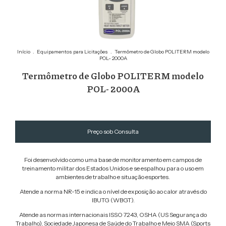
Início
.
Equipamentos para Licitações
.
Termômetro de Globo POLITERM modelo
POL- 2000A
Termômetro de Globo POLITERM modelo
POL- 2000A
Foi desenvolvido como uma base de monitoramento em campos de
treinamento militar dos Estados Unidos e se espalhou para o uso em
ambientes de trabalho e situação esportes.
Atende a norma NR-15 e indica o nível de exposição ao calor através do
IBUTG (WBGT).
Atende as normas internacionais ISSO 7243, OSHA (US Segurança do
Trabalho), Sociedade Japonesa de Saúde do Trabalho e Meio SMA (Sports