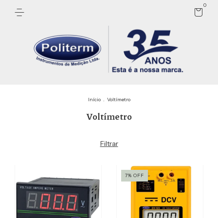
0
Início
.
Voltímetro
Voltímetro
Filtrar
7
%
OFF