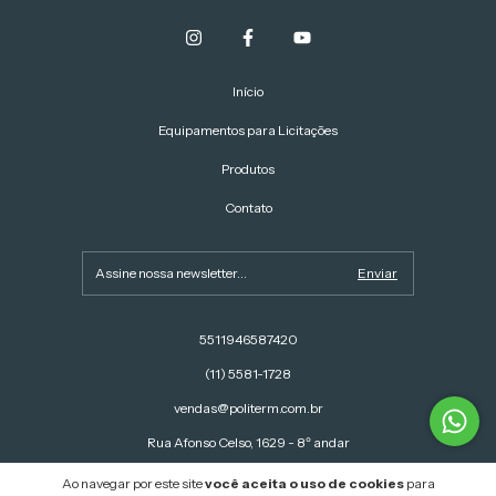
Início
Equipamentos para Licitações
Produtos
Contato
5511946587420
(11) 5581-1728
vendas@politerm.com.br
Rua Afonso Celso, 1629 - 8º andar
Ao navegar por este site
você aceita o uso de cookies
para