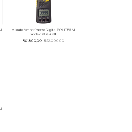
RM
Alicate Amperímetro Digital POLITERM
modelo POL-08B
R$1.800,00
R$2.000,00
RM