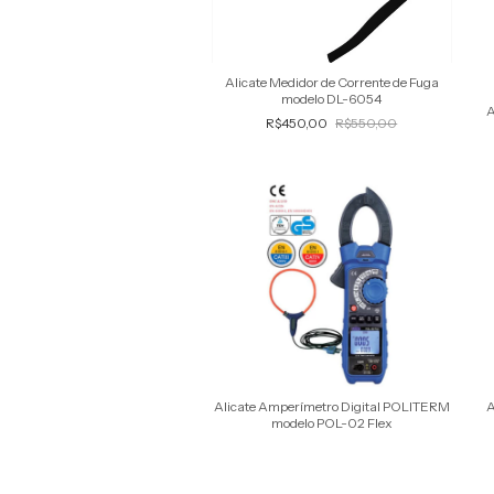
Alicate Medidor de Corrente de Fuga
modelo DL-6054
A
R$450,00
R$550,00
Alicate Amperímetro Digital POLITERM
A
modelo POL-02 Flex