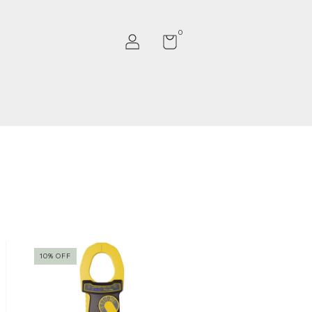
0
10
%
OFF