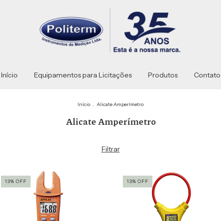
Início
Equipamentos para Licitações
Produtos
Contato
Início
.
Alicate Amperímetro
Alicate Amperímetro
Filtrar
13
%
OFF
13
%
OFF