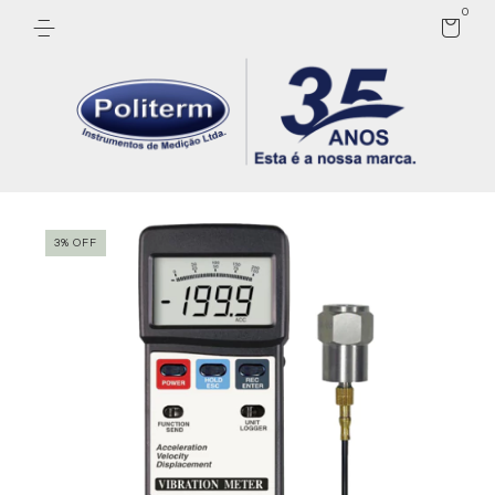
0
3
%
OFF