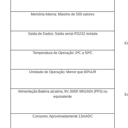
Memória Interna: Máximo de 500 valores
Saída de Dados: Saída serial RS232 isolada
Ex
Temperatura de Operação: 0ºC a 50ºC
Umidade de Operação: Menor que 80%UR
Alimentação:Bateria alcalina, 9V, 006P, MN1604 (PP3) ou
Ex
equivalente
Consumo: Aproximadamente 13mADC