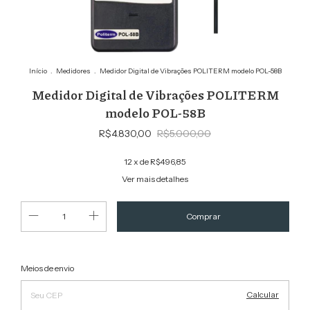
Início
.
Medidores
.
Medidor Digital de Vibrações POLITERM modelo POL-58B
Medidor Digital de Vibrações POLITERM
modelo POL-58B
R$4.830,00
R$5.000,00
12
x de
R$496,85
Ver mais detalhes
Alterar CEP
Entregas para o CEP:
Meios de envio
Calcular