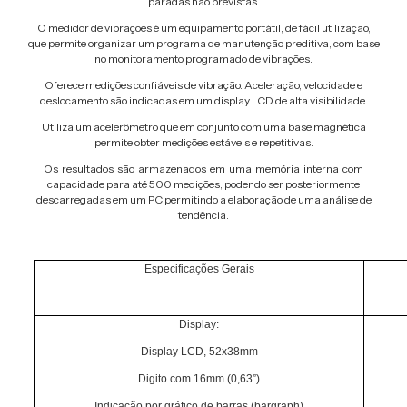
paradas não previstas.
O medidor de vibrações é um equipamento portátil, de fácil utilização,
que permite organizar um programa de manutenção preditiva, com base
no monitoramento programado de vibrações.
Oferece medições confiáveis de vibração. Aceleração, velocidade e
deslocamento são indicadas em um display LCD de alta visibilidade.
Utiliza um acelerômetro que em conjunto com uma base magnética
permite obter medições estáveis e repetitivas.
Os resultados são armazenados em uma memória interna com
capacidade para até 500 medições, podendo ser posteriormente
descarregadas em um PC permitindo a elaboração de uma análise de
tendência.
Especificações Gerais
Display:
Display LCD, 52x38mm
Digito com 16mm (0,63”)
Indicação por gráfico de barras (bargraph)