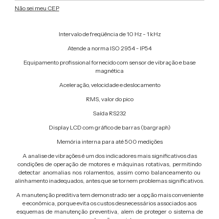
Não sei meu CEP
Intervalo de freqüência de 10 Hz - 1 kHz
Atende a norma ISO 2954 - IP54
Equipamento profissional fornecido com sensor de vibração e base
magnética
Aceleração, velocidade e deslocamento
RMS, valor do pico
Saída RS232
Display LCD com gráfico de barras (bargraph)
Memória interna para até 500 medições
A analise de vibrações é um dos indicadores mais significativos das
condições de operação de motores e máquinas rotativas, permitindo
detectar anomalias nos rolamentos, assim como balanceamento ou
alinhamento inadequados, antes que se tornem problemas significativos.
A manutenção preditiva tem demonstrado ser a opção mais conveniente
e econômica, porque evita os custos desnecessários associados aos
esquemas de manutenção preventiva, alem de proteger o sistema de