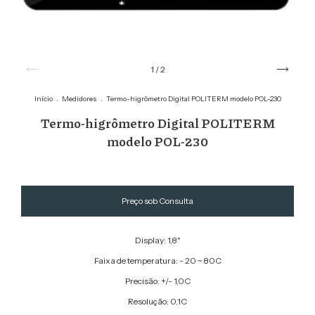
1
/
2
Início
.
Medidores
.
Termo-higrômetro Digital POLITERM modelo POL-230
Termo-higrômetro Digital POLITERM
modelo POL-230
Display: 1,8"
Faixa de temperatura: - 20 ~ 80C
Precisão: +/- 1,0C
Resolução: 0,1C