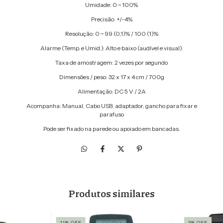
Umidade: 0 ~ 100%
Precisão: +/-4%
Resolução: 0 ~ 99 (0,1)% / 100 (1)%
Alarme (Temp. e Umid.): Alto e baixo (audível e visual).
Taxa de amostragem: 2 vezes por segundo
Dimensões / peso: 32 x 17 x 4 cm / 700g
Alimentação: DC 5 V / 2A
Acompanha: Manual, Cabo USB, adaptador, gancho para fixar e
parafuso
Pode ser fixado na parede ou apoiado em bancadas.
Produtos similares
11
%
OFF
3
%
OFF