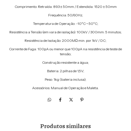
Comprimento: Retraída: 893 ± 50mm / Estendida: 1520 ± 50mm
Frequência: 50/60Hz;
Temperatura de Operação: -10ºC ~ 50ºC;
Resistência a Tensão (em vara de isolação): 100kV / 300mm: 5 minutos;
Resistência de Isolação: 2000MΩ min. por 1kV / DC;
Corrente de Fuga: 100µA ou menor que 100µA na resistência de teste de
tensão;
Construção resistente a água;
Bateria: 2 pilhas de 1,5V;
Peso: 1kg (bateria inclusa);
Acessórios: Manual de Operação e Maleta.
Produtos similares