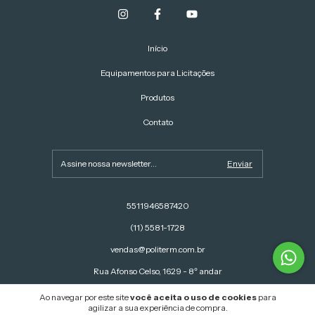
Início
Equipamentos para Licitações
Produtos
Contato
5511946587420
(11) 5581-1728
vendas@politerm.com.br
Rua Afonso Celso, 1629 - 8º andar
Ao navegar por este site
você aceita o uso de cookies
para
agilizar a sua experiência de compra.