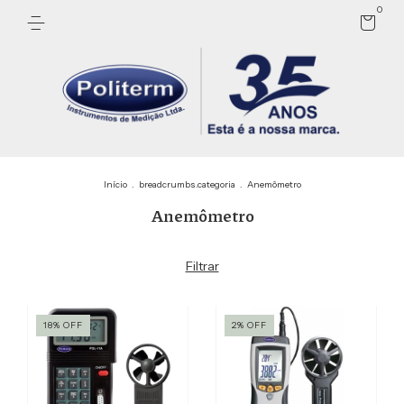
0
Início
.
breadcrumbs.categoria
.
Anemômetro
Anemômetro
Filtrar
18
%
OFF
2
%
OFF